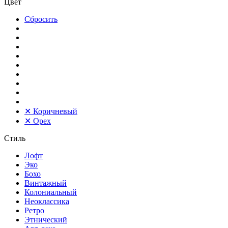
Цвет
Сбросить
✕
Коричневый
✕
Орех
Стиль
Лофт
Эко
Бохо
Винтажный
Колониальный
Неоклассика
Ретро
Этнический