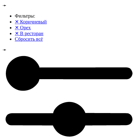
➛
Фильтры:
✕
Коричневый
✕
Орех
✕
В ресторан
Сбросить всё
➛