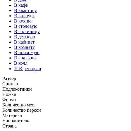
В кафе
В квартиру
В коттедж
В кухню
В столовую
В гостиницу
В детскую
В кабинет
В комнату
В прихожую
В спальню
В холл
✕
В ресторан
Размер
Спинка
Подлокотники
Ножки
Форма
Количество мест
Количество персон
Материал
Наполнитель
Страна