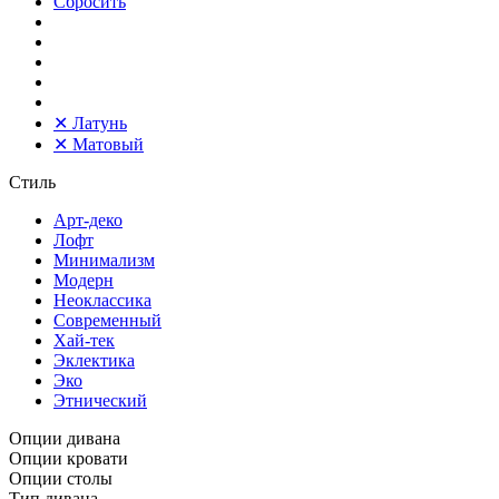
Сбросить
✕
Латунь
✕
Матовый
Стиль
Арт-деко
Лофт
Минимализм
Модерн
Неоклассика
Современный
Хай-тек
Эклектика
Эко
Этнический
Опции дивана
Опции кровати
Опции столы
Тип дивана