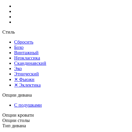
Стиль
Сбросить
Бохо
Винтажный
Неоклассика
Скандинавский
Эко
Этнический
✕
Фьюжн
✕
Эклектика
Опции дивана
С подушками
Опции кровати
Опции столы
Тип дивана