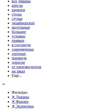
все диваны
кресла
кровати
столы
стулья
дизайнерские
модульные
большие
угловые
прямые
в гостиную
современные
элитные
премиум
дорогие
от производителя
на заказ
Ещё...
➛
Фильтры:
✕
Диваны
✕
Фьюжн
✕
Эклектика