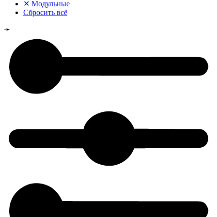
✕
Модульные
Сбросить всё
➛