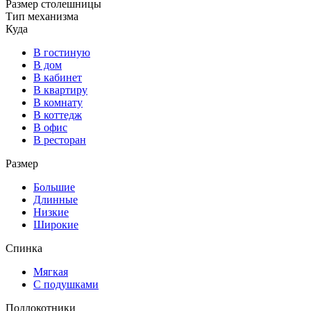
Размер столешницы
Тип механизма
Куда
В гостиную
В дом
В кабинет
В квартиру
В комнату
В коттедж
В офис
В ресторан
Размер
Большие
Длинные
Низкие
Широкие
Спинка
Мягкая
С подушками
Подлокотники