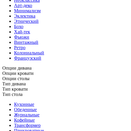
Неоклассика
Арт-деко
Минимализм
Эклектика
Этнический
Бохо
Хай-тек
Фьюжн
Винтажный
Ретро
Колониальный
Французский
Опции дивана
Опции кровати
Опции столы
Тип дивана
Тип кровати
Тип стола
Кухонные
Обеденные
Журнальные
Кофейные
Трансформер
Прикроватные