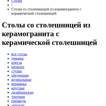
Столы
/
Столы со столешницей из керамогранита с
керамической столешницей
Столы со столешницей из
керамогранита с
керамической столешницей
все столы
диваны
кресла
кровати
стулья
обеденные
журнальные
керамика
круглые
дизайнерские
элитные
премиум
дорогие