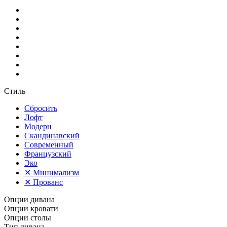
Стиль
Сбросить
Лофт
Модерн
Скандинавский
Современный
Французский
Эко
✕
Минимализм
✕
Прованс
Опции дивана
Опции кровати
Опции столы
Тип дивана