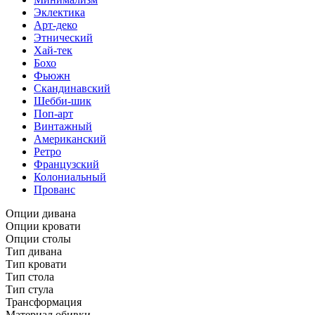
Эклектика
Арт-деко
Этнический
Хай-тек
Бохо
Фьюжн
Скандинавский
Шебби-шик
Поп-арт
Винтажный
Американский
Ретро
Французский
Колониальный
Прованс
Опции дивана
Опции кровати
Опции столы
Тип дивана
Тип кровати
Тип стола
Тип стула
Трансформация
Материал обивки