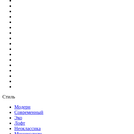
Стиль
Модерн
Современный
Эко
Лофт
Неоклассика
Минимализм