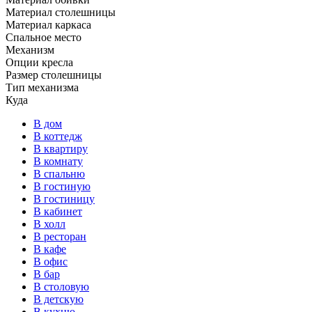
Материал столешницы
Материал каркаса
Спальное место
Механизм
Опции кресла
Размер столешницы
Тип механизма
Куда
В дом
В коттедж
В квартиру
В комнату
В спальню
В гостиную
В гостиницу
В кабинет
В холл
В ресторан
В кафе
В офис
В бар
В столовую
В детскую
В кухню