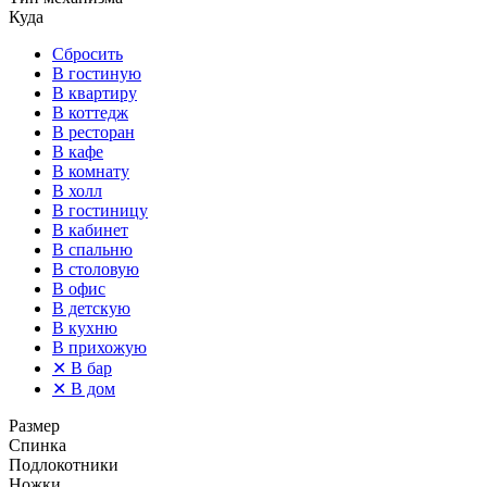
Куда
Сбросить
В гостиную
В квартиру
В коттедж
В ресторан
В кафе
В комнату
В холл
В гостиницу
В кабинет
В спальню
В столовую
В офис
В детскую
В кухню
В прихожую
✕
В бар
✕
В дом
Размер
Спинка
Подлокотники
Ножки