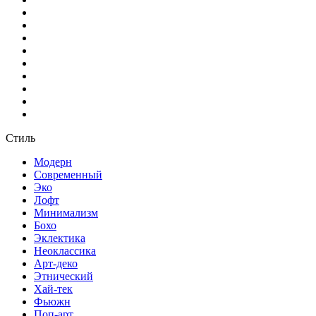
Стиль
Модерн
Современный
Эко
Лофт
Минимализм
Бохо
Эклектика
Неоклассика
Арт-деко
Этнический
Хай-тек
Фьюжн
Поп-арт