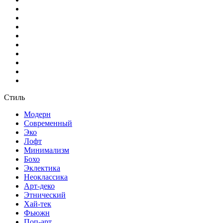
Стиль
Модерн
Современный
Эко
Лофт
Минимализм
Бохо
Эклектика
Неоклассика
Арт-деко
Этнический
Хай-тек
Фьюжн
Поп-арт