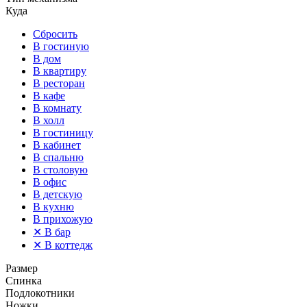
Куда
Сбросить
В гостиную
В дом
В квартиру
В ресторан
В кафе
В комнату
В холл
В гостиницу
В кабинет
В спальню
В столовую
В офис
В детскую
В кухню
В прихожую
✕
В бар
✕
В коттедж
Размер
Спинка
Подлокотники
Ножки