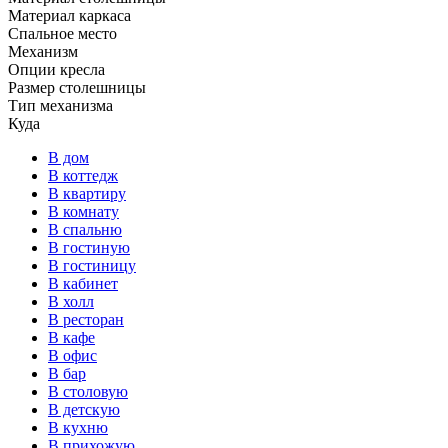
Материал каркаса
Спальное место
Механизм
Опции кресла
Размер столешницы
Тип механизма
Куда
В дом
В коттедж
В квартиру
В комнату
В спальню
В гостиную
В гостиницу
В кабинет
В холл
В ресторан
В кафе
В офис
В бар
В столовую
В детскую
В кухню
В прихожую