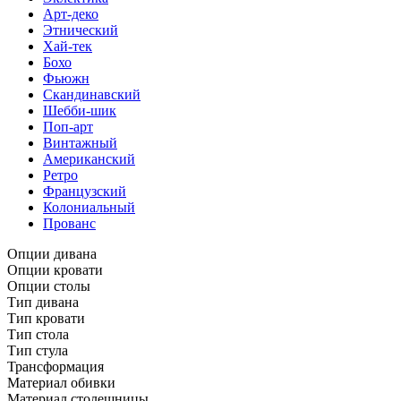
Арт-деко
Этнический
Хай-тек
Бохо
Фьюжн
Скандинавский
Шебби-шик
Поп-арт
Винтажный
Американский
Ретро
Французский
Колониальный
Прованс
Опции дивана
Опции кровати
Опции столы
Тип дивана
Тип кровати
Тип стола
Тип стула
Трансформация
Материал обивки
Материал столешницы