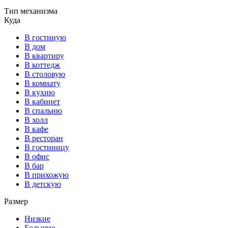
Тип механизма
Куда
В гостиную
В дом
В квартиру
В коттедж
В столовую
В комнату
В кухню
В кабинет
В спальню
В холл
В кафе
В ресторан
В гостиницу
В офис
В бар
В прихожую
В детскую
Размер
Низкие
Большие