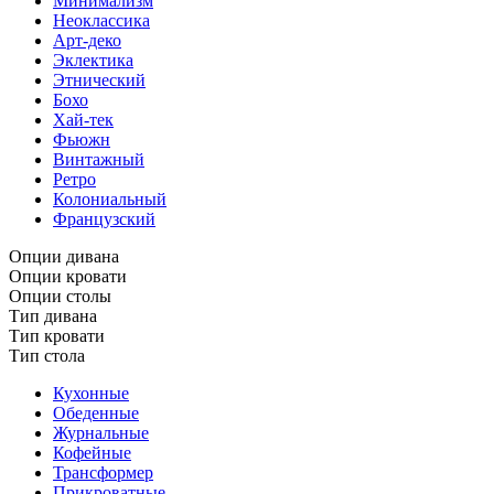
Минимализм
Неоклассика
Арт-деко
Эклектика
Этнический
Бохо
Хай-тек
Фьюжн
Винтажный
Ретро
Колониальный
Французский
Опции дивана
Опции кровати
Опции столы
Тип дивана
Тип кровати
Тип стола
Кухонные
Обеденные
Журнальные
Кофейные
Трансформер
Прикроватные