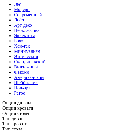
Эко
Модерн
Современный
Лофт
Арт-деко
Неоклассика
Эклектика
Бохо
Хай-тек
Минимализм
Этнический
Скандинавский
Винтажный
Фьюжн
Американский
Шебби-шик
Поп-арт
Ретро
Опции дивана
Опции кровати
Опции столы
Тип дивана
Тип кровати
Тип стола