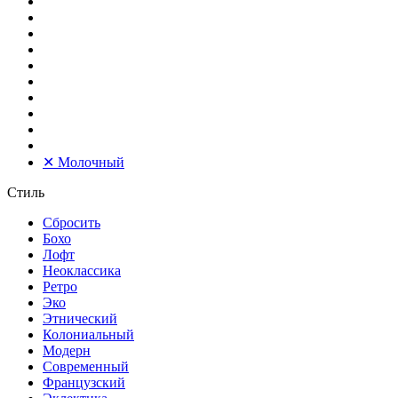
✕
Молочный
Стиль
Сбросить
Бохо
Лофт
Неоклассика
Ретро
Эко
Этнический
Колониальный
Модерн
Современный
Французский