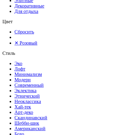
Элитные
Декоративные
Для отдыха
Цвет
Сбросить
✕
Розовый
Стиль
Эко
Лофт
Минимализм
Модерн
Современный
Эклектика
Этнический
Неоклассика
Хай-тек
Арт-деко
Скандинавский
Шебби-шик
Американский
Бохо