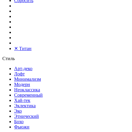
Сбросить
✕
Титан
Стиль
Арт-деко
Лофт
Минимализм
Модерн
Неоклассика
Современный
Хай-тек
Эклектика
Эко
Этнический
Бохо
Фьюжн