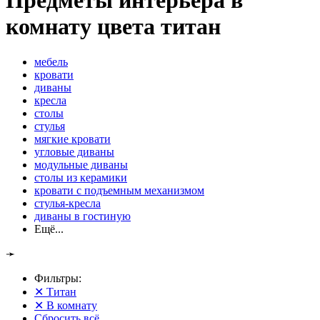
Предметы интерьера в
комнату цвета титан
мебель
кровати
диваны
кресла
столы
стулья
мягкие кровати
угловые диваны
модульные диваны
столы из керамики
кровати с подъемным механизмом
стулья-кресла
диваны в гостиную
Ещё...
➛
Фильтры:
✕
Титан
✕
В комнату
Сбросить всё