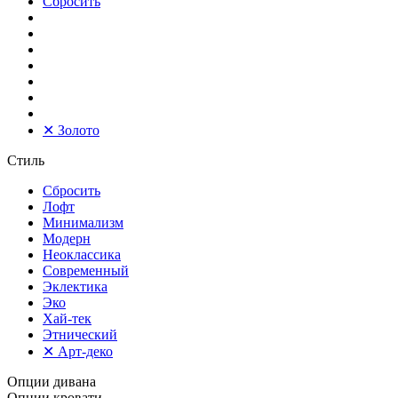
Сбросить
✕
Золото
Стиль
Сбросить
Лофт
Минимализм
Модерн
Неоклассика
Современный
Эклектика
Эко
Хай-тек
Этнический
✕
Арт-деко
Опции дивана
Опции кровати