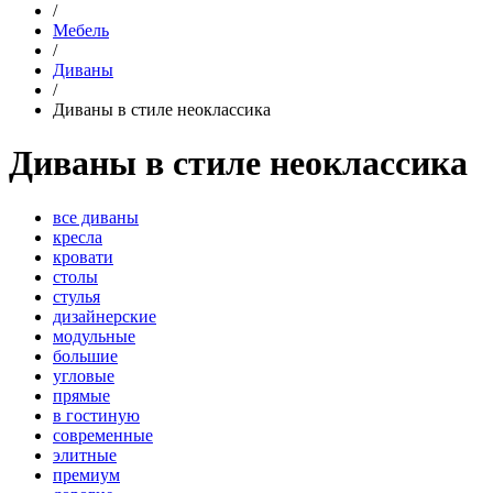
/
Мебель
/
Диваны
/
Диваны в стиле неоклассика
Диваны в стиле неоклассика
все диваны
кресла
кровати
столы
стулья
дизайнерские
модульные
большие
угловые
прямые
в гостиную
современные
элитные
премиум