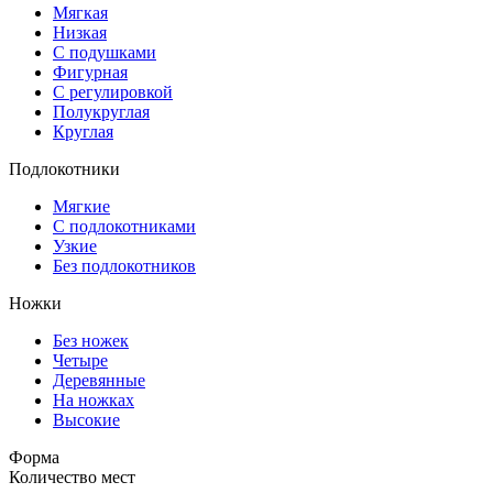
Мягкая
Низкая
С подушками
Фигурная
С регулировкой
Полукруглая
Круглая
Подлокотники
Мягкие
С подлокотниками
Узкие
Без подлокотников
Ножки
Без ножек
Четыре
Деревянные
На ножках
Высокие
Форма
Количество мест