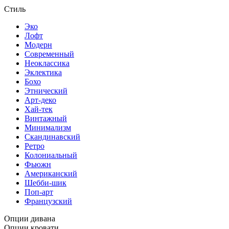
Стиль
Эко
Лофт
Модерн
Современный
Неоклассика
Эклектика
Бохо
Этнический
Арт-деко
Хай-тек
Винтажный
Минимализм
Скандинавский
Ретро
Колониальный
Фьюжн
Американский
Шебби-шик
Поп-арт
Французский
Опции дивана
Опции кровати