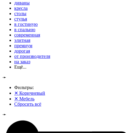
диваны
кресла
столы
стулья
в гостиную
в спальню
современная
элитная
премиум
дорогая
от производителя
на заказ
Ещё...
➛
Фильтры:
✕
Коричневый
✕
Мебель
Сбросить всё
➛