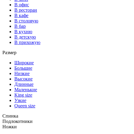
В офис
В ресторан
В кафе
В столовую
В бар
В кухню
В детскую
В прихожую
Размер
Широкие
Большие
Низкие
Высокие
Длинные
Маленькие
King size
Узкие
Queen size
Спинка
Подлокотники
Ножки