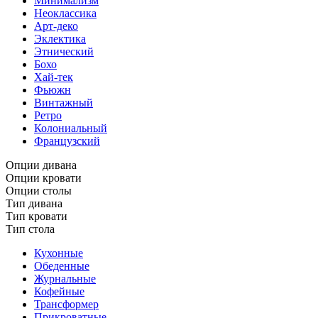
Минимализм
Неоклассика
Арт-деко
Эклектика
Этнический
Бохо
Хай-тек
Фьюжн
Винтажный
Ретро
Колониальный
Французский
Опции дивана
Опции кровати
Опции столы
Тип дивана
Тип кровати
Тип стола
Кухонные
Обеденные
Журнальные
Кофейные
Трансформер
Прикроватные