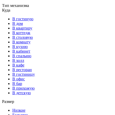
Тип механизма
Куда
В гостиную
В дом
В квартиру
В коттедж
В столовую
В комнату
В кухню
В кабинет
В спальню
В холл
В кафе
В ресторан
В гостиницу
В офис
В бар
В прихожую
В детскую
Размер
Низкие
Большие