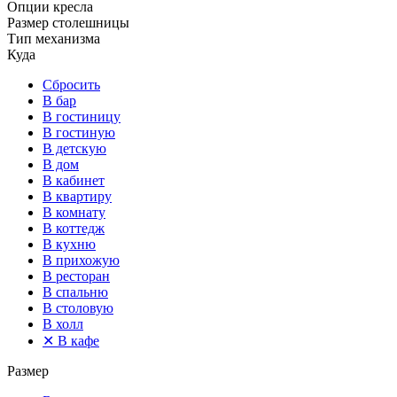
Опции кресла
Размер столешницы
Тип механизма
Куда
Сбросить
В бар
В гостиницу
В гостиную
В детскую
В дом
В кабинет
В квартиру
В комнату
В коттедж
В кухню
В прихожую
В ресторан
В спальню
В столовую
В холл
✕
В кафе
Размер