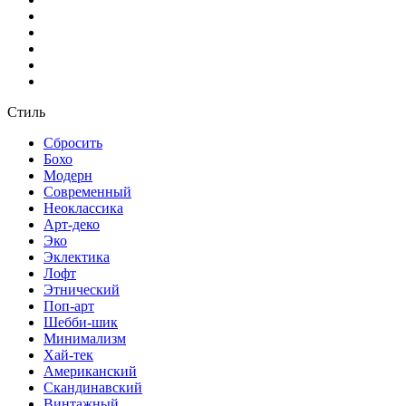
Стиль
Сбросить
Бохо
Модерн
Современный
Неоклассика
Арт-деко
Эко
Эклектика
Лофт
Этнический
Поп-арт
Шебби-шик
Минимализм
Хай-тек
Американский
Скандинавский
Винтажный