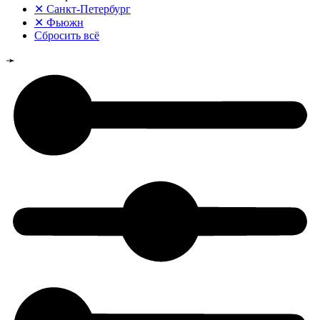
✕
Санкт-Петербург
✕
Фьюжн
Сбросить всё
➛