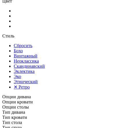
Цвет
Стиль
Сбросить
Бохо
Винтажный
Неоклассика
Скандинавский
Эклектика
Эко
Этнический
✕
Ретро
Опции дивана
Опции кровати
Опции столы
Тип дивана
Тип кровати
Тип стола
Тип стула