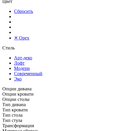
Цвет
Сбросить
✕
Орех
Стиль
Арт-деко
Лофт
Модерн
Современный
Эко
Опции дивана
Опции кровати
Опции столы
Тип дивана
Тип кровати
Тип стола
Тип стула
Трансформация
Материал обивки