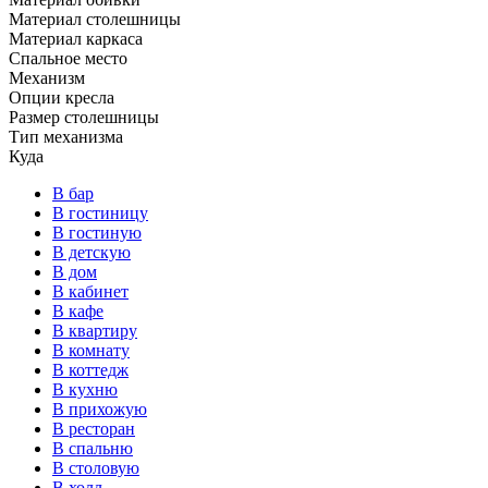
Материал столешницы
Материал каркаса
Спальное место
Механизм
Опции кресла
Размер столешницы
Тип механизма
Куда
В бар
В гостиницу
В гостиную
В детскую
В дом
В кабинет
В кафе
В квартиру
В комнату
В коттедж
В кухню
В прихожую
В ресторан
В спальню
В столовую
В холл