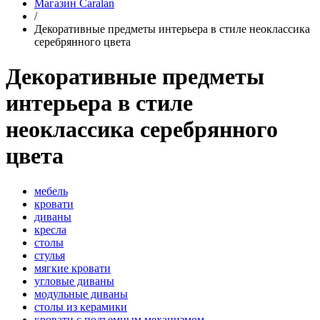
Магазин Caralan
/
Декоративные предметы интерьера в стиле неоклассика
серебрянного цвета
Декоративные предметы
интерьера в стиле
неоклассика серебрянного
цвета
мебель
кровати
диваны
кресла
столы
стулья
мягкие кровати
угловые диваны
модульные диваны
столы из керамики
кровати с подъемным механизмом