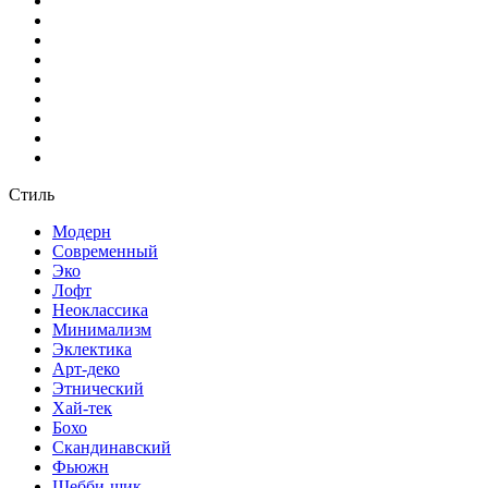
Стиль
Модерн
Современный
Эко
Лофт
Неоклассика
Минимализм
Эклектика
Арт-деко
Этнический
Хай-тек
Бохо
Скандинавский
Фьюжн
Шебби-шик