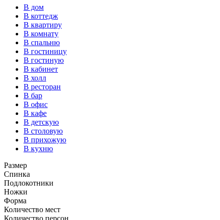
В дом
В коттедж
В квартиру
В комнату
В спальню
В гостиницу
В гостиную
В кабинет
В холл
В ресторан
В бар
В офис
В кафе
В детскую
В столовую
В прихожую
В кухню
Размер
Спинка
Подлокотники
Ножки
Форма
Количество мест
Количество персон