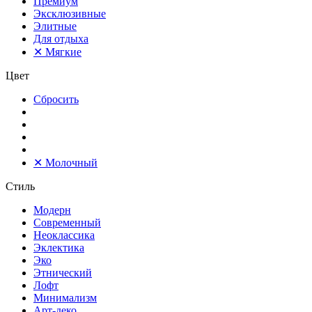
Премиум
Эксклюзивные
Элитные
Для отдыха
✕
Мягкие
Цвет
Сбросить
✕
Молочный
Стиль
Модерн
Современный
Неоклассика
Эклектика
Эко
Этнический
Лофт
Минимализм
Арт-деко