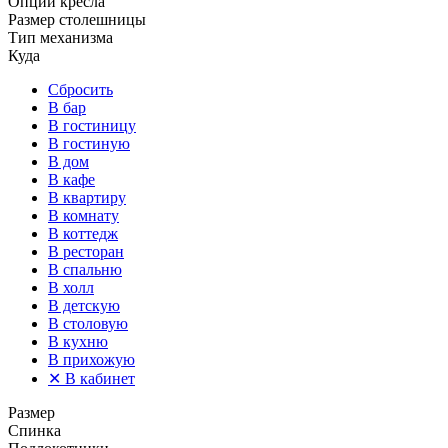
Опции кресла
Размер столешницы
Тип механизма
Куда
Сбросить
В бар
В гостиницу
В гостиную
В дом
В кафе
В квартиру
В комнату
В коттедж
В ресторан
В спальню
В холл
В детскую
В столовую
В кухню
В прихожую
✕
В кабинет
Размер
Спинка