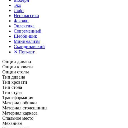
Модерн
Эко
Лофт
Неоклассика
Фьюжн
Эклектика
Современный
Шебби-шик
Минимализм
Скандинавский
✕
Поп-арт
Опции дивана
Опции кровати
Опции столы
Тип дивана
Тип кровати
Тип стола
Тип стула
Трансформация
Материал обивки
Материал столешницы
Материал каркаса
Спальное место
Механизм