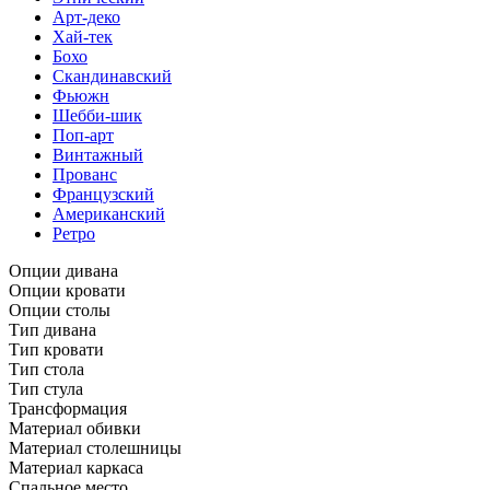
Арт-деко
Хай-тек
Бохо
Скандинавский
Фьюжн
Шебби-шик
Поп-арт
Винтажный
Прованс
Французский
Американский
Ретро
Опции дивана
Опции кровати
Опции столы
Тип дивана
Тип кровати
Тип стола
Тип стула
Трансформация
Материал обивки
Материал столешницы
Материал каркаса
Спальное место