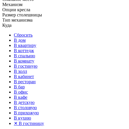
Механизм
Опции кресла
Размер столешницы
Тип механизма
Куда
Сбросить
В дом
В квартиру
В коттедж
В спальню
В комнату
В гостиную
В холл
В кабинет
В ресторан
В бар
В офис
В кафе
В детскую
В столовую
В прихожую
В кухню
✕
В гостиницу