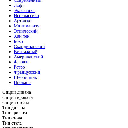
Современный
Лофт
Эклектика
Неоклассика
Арт-деко
Минимализм
Этнический
Хай-тек
Бохо
Скандинавский
Винтажный
Американский
Фьюжн
Ретро
Французский
Шебби-шик
Прованс
Опции дивана
Опции кровати
Опции столы
Тип дивана
Тип кровати
Тип стола
Тип стула