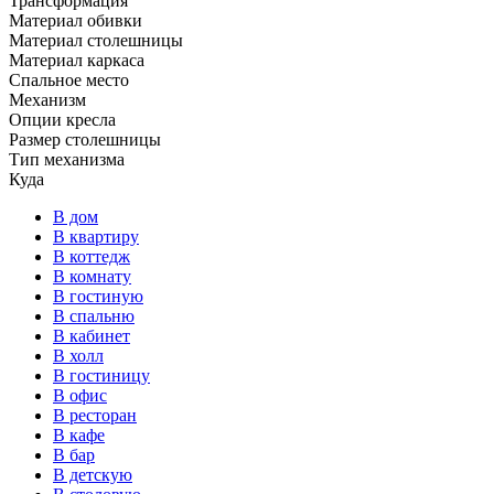
Трансформация
Материал обивки
Материал столешницы
Материал каркаса
Спальное место
Механизм
Опции кресла
Размер столешницы
Тип механизма
Куда
В дом
В квартиру
В коттедж
В комнату
В гостиную
В спальню
В кабинет
В холл
В гостиницу
В офис
В ресторан
В кафе
В бар
В детскую